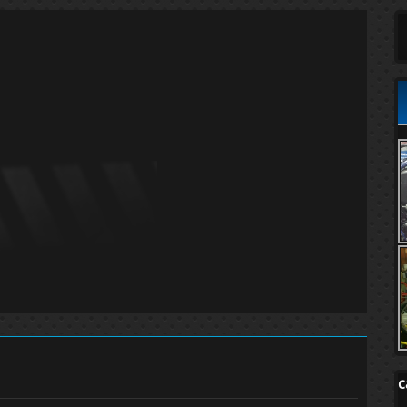
est
re
c