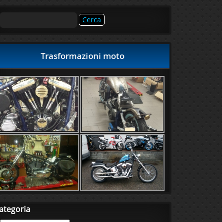
Ricerca
per:
Trasformazioni moto
ategoria