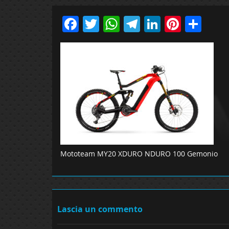
Facebook
Twitter
WhatsApp
Telegram
LinkedIn
Pinter
Sha
Mototeam MY20 XDURO NDURO 100 Gemonio
Lascia un commento