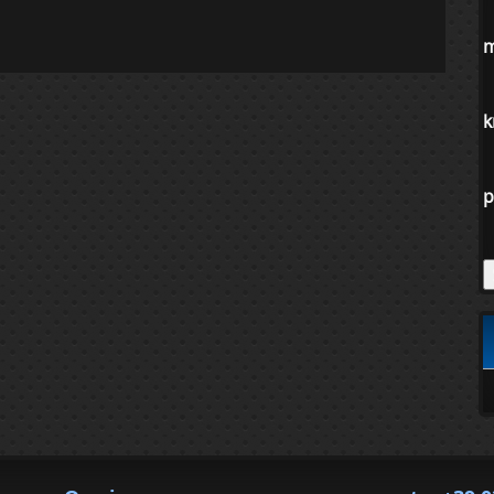
m
k
p