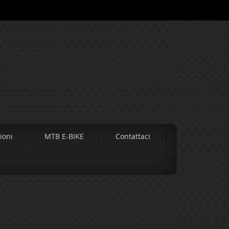
ioni
MTB E-BIKE
Contattaci